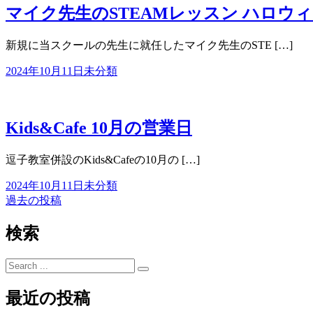
マイク先生のSTEAMレッスン ハロウ
新規に当スクールの先生に就任したマイク先生のSTE […]
2024年10月11日
未分類
Kids&Cafe 10月の営業日
逗子教室併設のKids&Cafeの10月の […]
2024年10月11日
未分類
過去の投稿
投
稿
検索
ナ
Search
ビ
for:
ゲ
最近の投稿