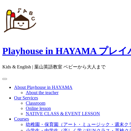
Skip
to
content
Playhouse in HAYAM
Kids & English | 葉山英語教室 ベビーから大人まで
About Playhouse in HAYAMA
About the teacher
Our Services
Classroom
Online lesson
NATIVE CLASS & EVENT LESSON
Courses
幼稚園・保育園（アート・ミュージック・週末ク
小学生・中学生（楽しく学ぶFUNクラス・英検ク