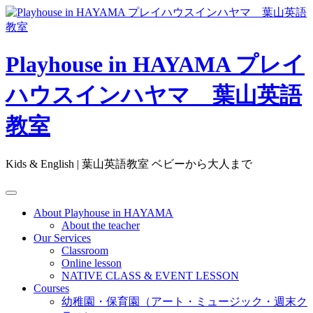
Skip
to
content
Playhouse in HAYAMA プレイ
ハウスインハヤマ 葉山英語
教室
Kids & English | 葉山英語教室 ベビーから大人まで
About Playhouse in HAYAMA
About the teacher
Our Services
Classroom
Online lesson
NATIVE CLASS & EVENT LESSON
Courses
幼稚園・保育園（アート・ミュージック・週末ク