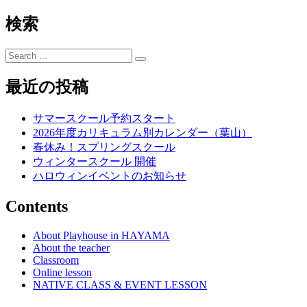
稿
検索
ナ
ビ
Search
ゲ
for:
最近の投稿
ー
シ
サマースクール予約スタート
ョ
2026年度カリキュラム別カレンダー（葉山）
春休み！スプリングスクール
ン
ウィンタースクール 開催
ハロウィンイベントのお知らせ
Contents
About Playhouse in HAYAMA
About the teacher
Classroom
Online lesson
NATIVE CLASS & EVENT LESSON