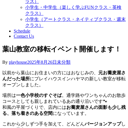
ラス）
小学生・中学生（楽しく学ぶFUNクラス・英検
クラス）
小学生（アートクラス・ネイティブクラス・週末
クラス）
Schedule
Contact Us
葉山教室の移転イベント開催します！
By
playhouse
2025年8月26日
未分類
以前から葉山にお住まいの方にはおなじみの、
元お蕎麦屋さ
んだった場所
にプレイハウスインハヤマの新しい教室が移転
オープンしました。
場所は
一色小学校のすぐそば
。通学路やワンちゃんのお散歩
コースとしても親しまれているあの通り沿いです🐾
和風の平屋づくりで、店内には
お蕎麦屋さんの面影も少し残
る、落ち着きのある空間
になっています。
これから少しずつ手を加えて、どんどん
バージョンアップ
し