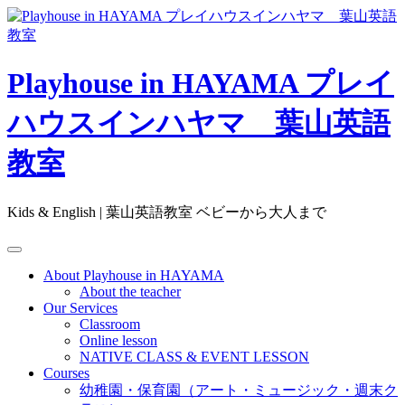
Skip
to
content
Playhouse in HAYAMA プレイ
ハウスインハヤマ 葉山英語
教室
Kids & English | 葉山英語教室 ベビーから大人まで
About Playhouse in HAYAMA
About the teacher
Our Services
Classroom
Online lesson
NATIVE CLASS & EVENT LESSON
Courses
幼稚園・保育園（アート・ミュージック・週末ク