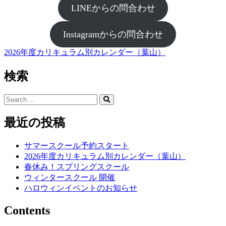
LINEからの問合わせ
Instagramからの問合わせ
2026年度カリキュラム別カレンダー（葉山）
投
稿
検索
ナ
Search
ビ
for:
ゲ
最近の投稿
ー
サマースクール予約スタート
シ
2026年度カリキュラム別カレンダー（葉山）
ョ
春休み！スプリングスクール
ウィンタースクール 開催
ン
ハロウィンイベントのお知らせ
Contents