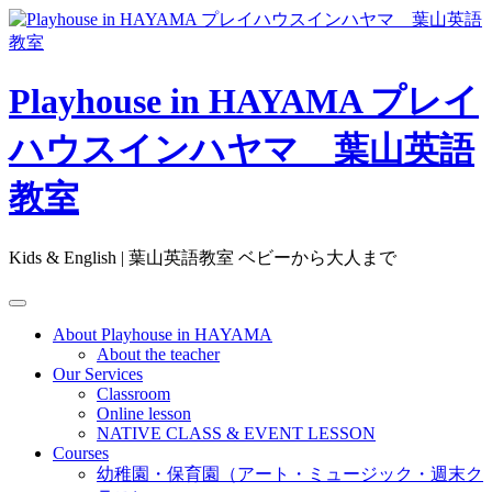
Skip
to
content
Playhouse in HAYAMA プレイ
ハウスインハヤマ 葉山英語
教室
Kids & English | 葉山英語教室 ベビーから大人まで
About Playhouse in HAYAMA
About the teacher
Our Services
Classroom
Online lesson
NATIVE CLASS & EVENT LESSON
Courses
幼稚園・保育園（アート・ミュージック・週末ク