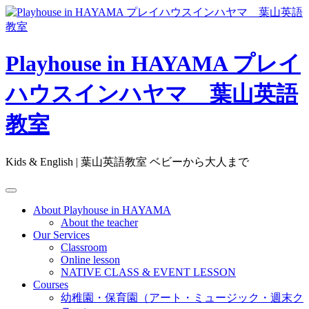
Skip
to
content
Playhouse in HAYAMA プレイ
ハウスインハヤマ 葉山英語
教室
Kids & English | 葉山英語教室 ベビーから大人まで
About Playhouse in HAYAMA
About the teacher
Our Services
Classroom
Online lesson
NATIVE CLASS & EVENT LESSON
Courses
幼稚園・保育園（アート・ミュージック・週末ク